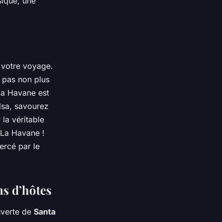
sique, une
 votre voyage.
z pas non plus
La Havane est
alsa, savourez
la véritable
 La Havane !
ercé par le
ns d’hôtes
uverte de
Santa