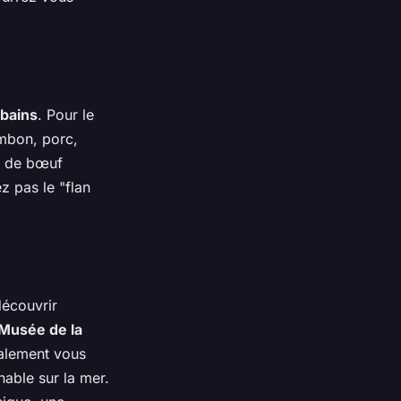
bains
. Pour le
ambon, porc,
se de bœuf
z pas le "flan
découvrir
Musée de la
galement vous
able sur la mer.