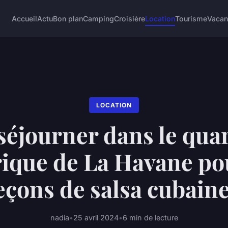
Accueil
Actu
Bon plan
Camping
Croisière
Location
Tourisme
Vaca
LOCATION
séjourner dans le quar
rique de La Havane po
eçons de salsa cubain
nadia
•
25 avril 2024
•
6 min de lecture