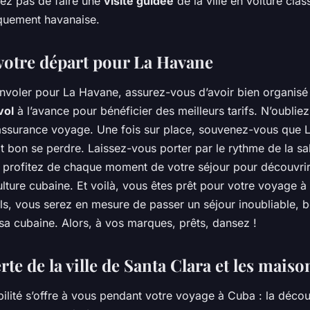
ez pas de faire une
visite guidée
de la ville en voiture clas
quement havanaise.
votre départ pour La Havane
nvoler pour La Havane, assurez-vous d’avoir bien organisé
vol
à l’avance pour bénéficier des meilleurs tarifs. N’oublie
assurance voyage. Une fois sur place, souvenez-vous que 
fait bon se perdre. Laissez-vous porter par le rythme de la s
 profitez de chaque moment de votre séjour pour découvrir 
lture cubaine. Et voilà, vous êtes prêt pour votre voyage à
ls, vous serez en mesure de passer un séjour inoubliable, b
sa cubaine. Alors, à vos marques, prêts, dansez !
te de la ville de Santa Clara et les maiso
bilité s’offre à vous pendant votre voyage à Cuba : la déco