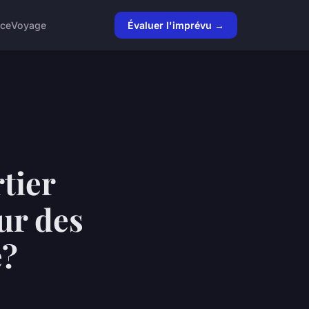
nce
Voyage
Évaluer l'imprévu →
tier
ur des
e?