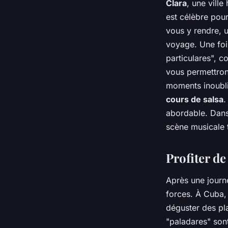
Clara
, une ville
est célèbre pou
vous y rendre, 
voyage. Une foi
particulares", c
vous permettron
moments inoubli
cours de salsa
.
abordable. Danse
scène musicale 
Profiter de
Après une journ
forces. À Cuba,
déguster des pl
"paladares" son