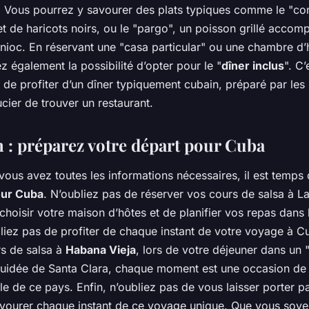
e. Vous pourrez y savourer des plats typiques comme le "con
et de haricots noirs, ou le "pargo", un poisson grillé acco
nioc. En réservant une "casa particular" ou une chambre d’
z également la possibilité d’opter pour le "
dîner inclus
". C
de profiter d’un dîner typiquement cubain, préparé par les 
cier de trouver un restaurant.
 : préparez votre départ pour Cuba
vous avez toutes les informations nécessaires, il est temps
our Cuba
. N’oubliez pas de réserver vos cours de salsa à L
choisir votre maison d’hôtes et de planifier vos repas dans 
bliez pas de profiter de chaque instant de votre voyage à C
rs de salsa à
Habana Vieja
, lors de votre déjeuner dans un 
 guidée de Santa Clara, chaque moment est une occasion de 
lle de ce pays. Enfin, n’oubliez pas de vous laisser porter p
savourer chaque instant de ce voyage unique. Que vous soy