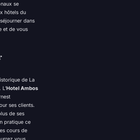
onaux se
x hôtels du
 séjourner dans
e et de vous
r
historique de La
 L’
Hotel Ambos
rnest
ur ses clients.
plus de ses
n pratique ce
ses cours de
ourrez vous