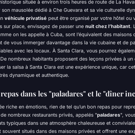
 historique située à environ trois heures de route de La Havan
r son mausolée dédié à Che Guevara et sa vie culturelle dy
un
véhicule privatisé
peut être organisé par votre hôtel ou
s sur place, envisagez de passer une
nuit chez l’habitant
. 
omme on les appelle à Cuba, sont l’équivalent des maisons d
t de vous immerger davantage dans la vie cubaine et de pa
ables avec les locaux. À Santa Clara, vous pourrez égalem
 De nombreux habitants proposent des leçons privées à un 
r la salsa à Santa Clara est une expérience unique, car cett
très dynamique et authentique.
 repas dans les "paladares" et le "dîner in
ée riche en émotions, rien de tel qu’un bon repas pour repr
 de nombreux restaurants privés, appelés "
paladares
", vou
ats typiques dans une atmosphère chaleureuse et conviviale
t souvent situés dans des maisons privées et offrent une ex