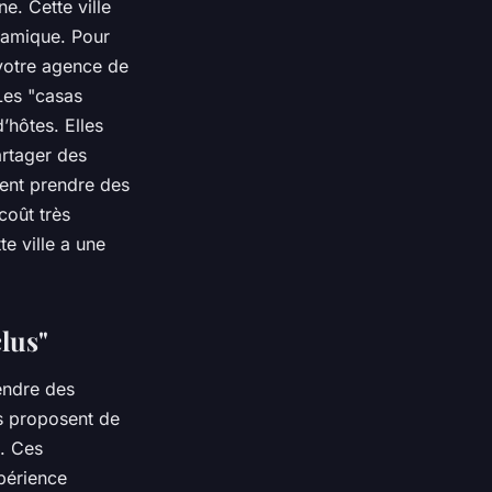
e. Cette ville
namique. Pour
 votre agence de
Les "casas
’hôtes. Elles
rtager des
ent prendre des
coût très
e ville a une
clus"
endre des
s proposent de
. Ces
périence