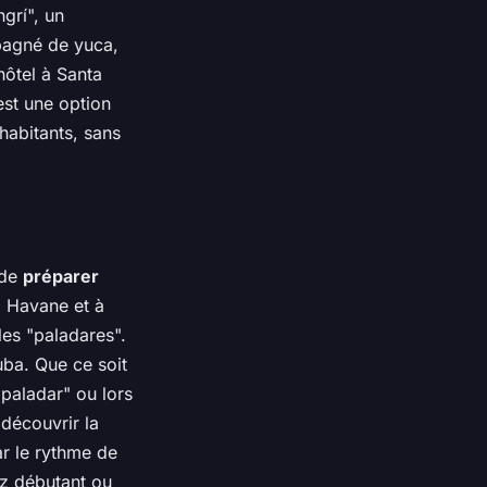
grí", un
mpagné de yuca,
hôtel à Santa
’est une option
habitants, sans
 de
préparer
a Havane et à
les "paladares".
uba. Que ce soit
"paladar" ou lors
découvrir la
ar le rythme de
ez débutant ou