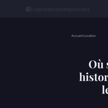
📰
Lagrangemontpeyroux
Accueil
›
Location
Où 
histo
l