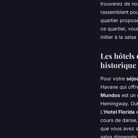
trouverez de no
rassemblent pou
quartier propos
ce quartier, vou
initier à la sals
Les hôtels 
historique
Pour votre
séjo
Havane qui offre
Mundos
est un 
Hemingway. Outre
L’
Hotel Florida
e
cours de danse,
que vous avez ap
salsa dispensés