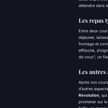
détendre dans le
Les repas 
Entre deux cours
déjeuner, laiss
fromage et corni
effiloché, d’oig
de coco", un fla
Les autres 
Après vos cours
d’autres aspects
Révolution
, qu
promener sur l