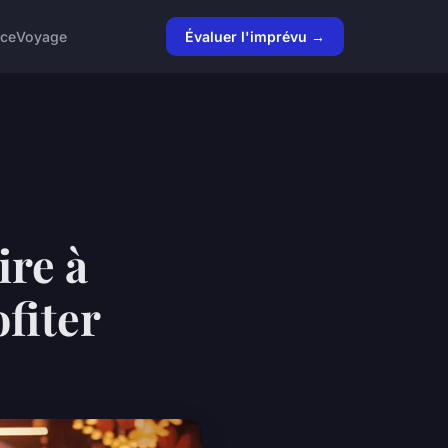
nce
Voyage
Évaluer l'imprévu →
ire à
ofiter