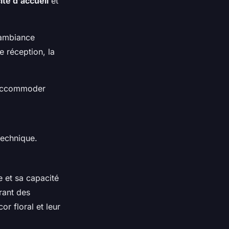
ité d'accueil
et
'ambiance
e réception, la
 accommoder
technique.
 et sa capacité
rant des
or floral et leur