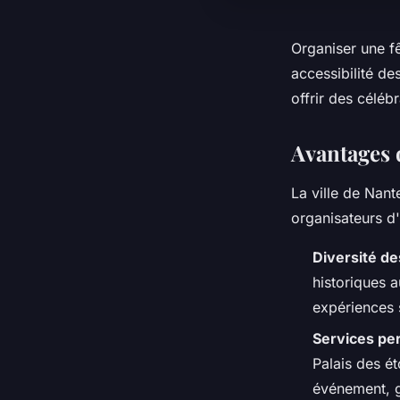
Organiser une f
accessibilité de
offrir des céléb
Avantages 
La ville de Nant
organisateurs d
Diversité de
historiques 
expériences
Services pe
Palais des é
événement, g