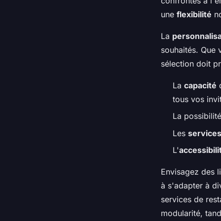
confrontés à l'
une
flexibilité
no
La
personnalisa
souhaités. Que v
sélection doit 
La
capacité
d
tous vos invi
La possibilit
Les
service
L'
accessibili
Envisagez des l
à s'adapter à di
services de rest
modularité, tan