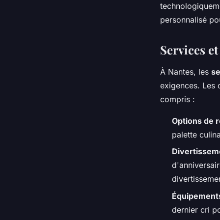
technologiqueme
personnalisé pou
Services e
À Nantes, les
se
exigences. Les 
compris :
Options de r
palette culin
Divertissem
d'anniversai
divertisseme
Équipement
dernier cri 