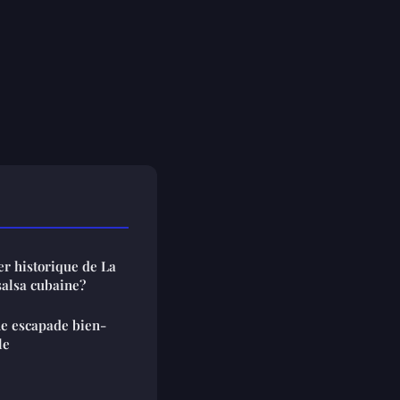
er historique de La
salsa cubaine?
ne escapade bien-
le