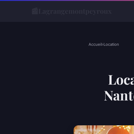
📰
Lagrangemontpeyroux
Accueil
›
Location
Loca
Nante