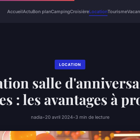
Accueil
Actu
Bon plan
Camping
Croisière
Location
Tourisme
Vaca
LOCATION
tion salle d'anniversa
s : les avantages à pr
nadia
•
20 avril 2024
•
3 min de lecture