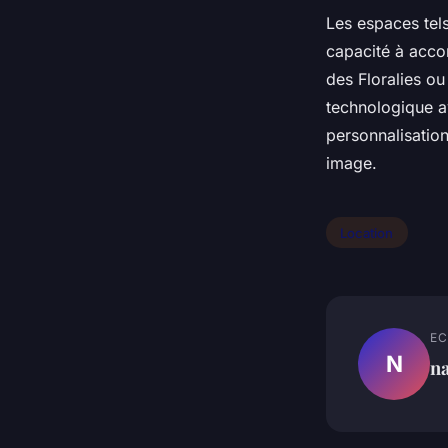
Les espaces tels
capacité à acco
des Floralies ou
technologique a
personnalisation
image.
Location
EC
N
n