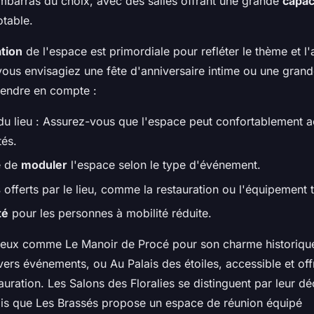
embarras du choix, avec des salles offrant une grande
capac
table.
tion
de l'espace est primordiale pour refléter le thème et l
ous envisagiez une fête d'anniversaire intime ou une grand
prendre en compte :
u lieu : Assurez-vous que l'espace peut confortablement
tés.
é de
moduler
l'espace selon le type d'événement.
s
offerts par le lieu, comme la restauration ou l'équipement 
té
pour les personnes à mobilité réduite.
ieux comme Le Manoir de Procé pour son charme historique
vers événements, ou Au Palais des étoiles, accessible et off
auration. Les Salons des Floralies se distinguent par leur déc
dis que Les Brassés propose un espace de réunion équipé