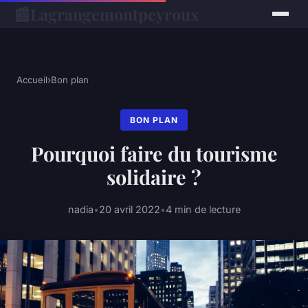
📰
Lagrangemontpeyroux
Accueil
›
Bon plan
BON PLAN
Pourquoi faire du tourisme
solidaire ?
nadia
•
20 avril 2022
•
4 min de lecture