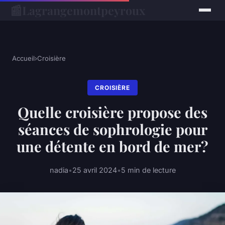
📰
Lagrangemontpeyroux
Accueil
›
Croisière
CROISIÈRE
Quelle croisière propose des
séances de sophrologie pour
une détente en bord de mer?
nadia
•
25 avril 2024
•
5 min de lecture